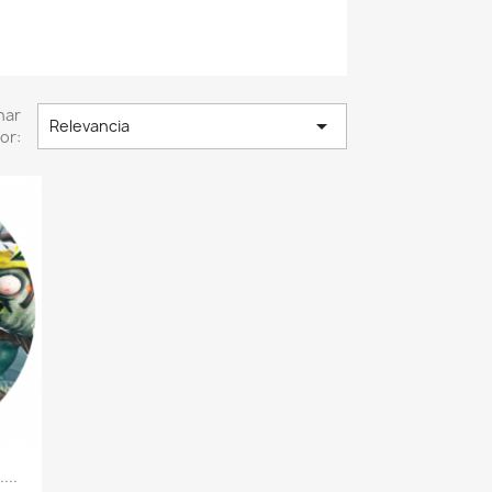
nar

Relevancia
or:
...