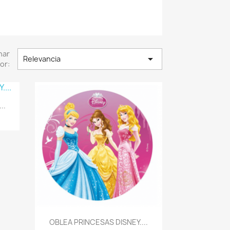
nar

Relevancia
or:
..
Vista rápida

OBLEA PRINCESAS DISNEY....