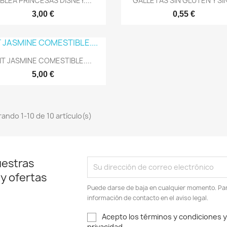
BLEA PRINCESAS DISNEY....
GALLETAS SIN GLUTEN Y SIN
3,00 €
0,55 €
Vista rápida

IT JASMINE COMESTIBLE....
5,00 €
ando 1-10 de 10 artículo(s)
uestras
 y ofertas
Puede darse de baja en cualquier momento. Para
información de contacto en el aviso legal.
Acepto los términos y condiciones y 
privacidad.