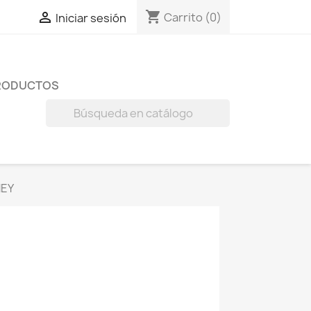
shopping_cart

Carrito
(0)
Iniciar sesión
RODUCTOS

NEY