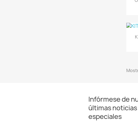
O
K
Mostr
Infórmese de n
últimas noticias
especiales