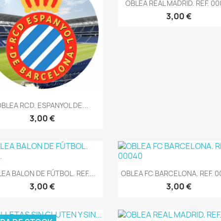
Vista rápida

OBLEA REAL MADRID. REF. 0
3,00 €
Vista rápida

BLEA RCD. ESPANYOL DE...
3,00 €
Vista rápida
Vista rápida


EA BALON DE FÚTBOL. REF....
OBLEA FC BARCELONA. REF. 
3,00 €
3,00 €