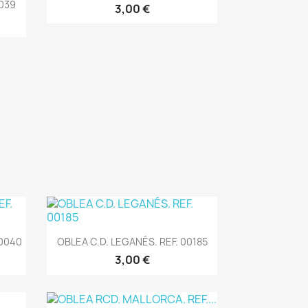
0039
3,00 €
Vista rápida

00040
OBLEA C.D. LEGANÉS. REF. 00185
3,00 €