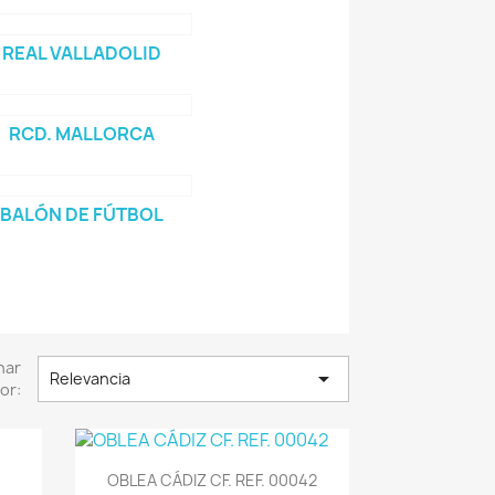
REAL VALLADOLID
RCD. MALLORCA
BALÓN DE FÚTBOL
nar

Relevancia
or:
Vista rápida

OBLEA CÁDIZ CF. REF. 00042