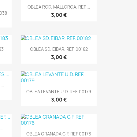
Vista rápida

OBLEA RCD. MALLORCA. REF....
0038
3,00 €
Vista rápida

83
OBLEA SD. EIBAR. REF. 00182
3,00 €
..
Vista rápida

OBLEA LEVANTE U.D. REF. 00179
3,00 €
...
Vista rápida

OBLEA GRANADA C.F. REF 00176