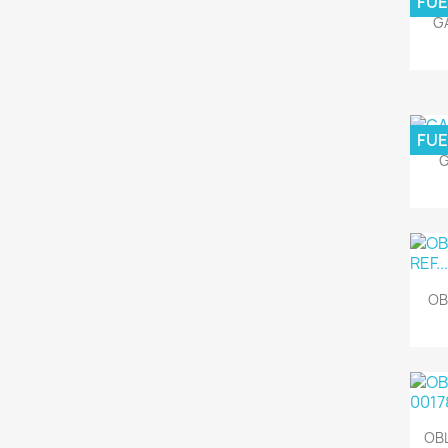
FUE
GA
FUE
G
OB
OBL