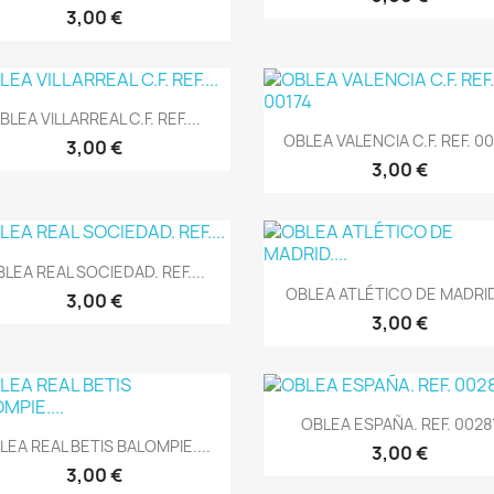
3,00 €
Vista rápida

BLEA VILLARREAL C.F. REF....
Vista rápida

OBLEA VALENCIA C.F. REF. 00
3,00 €
3,00 €
Vista rápida

LEA REAL SOCIEDAD. REF....
Vista rápida

OBLEA ATLÉTICO DE MADRID.
3,00 €
3,00 €
Vista rápida

OBLEA ESPAÑA. REF. 0028
Vista rápida

LEA REAL BETIS BALOMPIE....
3,00 €
3,00 €