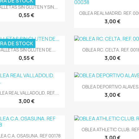
RA DE STOCK
Vista rápida

LLETAS SIN GLUTEN Y SIN...
Vista rápida

OBLEA REAL MADRID. REF. 0
0,55 €
3,00 €
RA DE STOCK
Vista rápida
Vista rápida


ALLETAS SIN GLUTEN DE...
OBLEA RC. CELTA. REF. 001
0,55 €
3,00 €
Vista rápida

OBLEA DEPORTIVO ALAVES..
Vista rápida

LEA REAL VALLADOLID. REF....
3,00 €
3,00 €
Vista rápida

OBLEA ATHLETIC CLUB. REF.
Vista rápida

EA C.A. OSASUNA. REF 00178
3,00 €