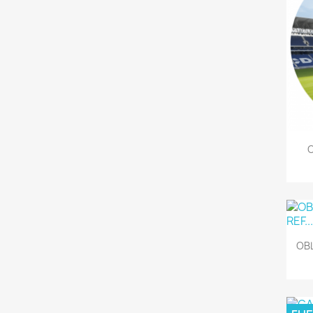
O
OBL