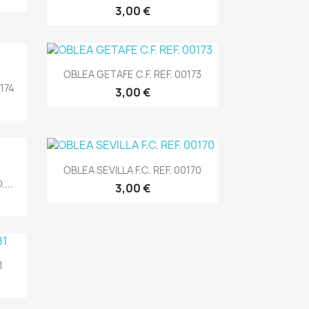
3,00 €
Vista rápida

OBLEA GETAFE C.F. REF. 00173
174
3,00 €
Vista rápida

OBLEA SEVILLA F.C. REF. 00170
...
3,00 €
1